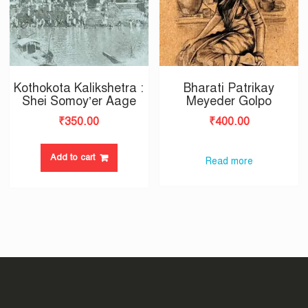
Kothokota Kalikshetra :
Bharati Patrikay
Shei Somoy’er Aage
Meyeder Golpo
₹
350.00
₹
400.00
Add to cart
Read more