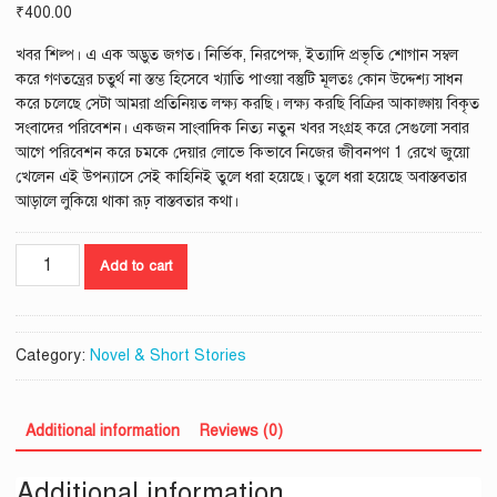
₹
400.00
খবর শিল্প। এ এক অদ্ভুত জগত। নির্ভিক, নিরপেক্ষ, ইত্যাদি প্রভৃতি শোগান সম্বল
করে গণতন্ত্রের চতুর্থ না স্তম্ভ হিসেবে খ্যাতি পাওয়া বস্তুটি মূলতঃ কোন উদ্দেশ্য সাধন
করে চলেছে সেটা আমরা প্রতিনিয়ত লক্ষ্য করছি। লক্ষ্য করছি বিক্রির আকাঙ্ক্ষায় বিকৃত
সংবাদের পরিবেশন। একজন সাংবাদিক নিত্য নতুন খবর সংগ্রহ করে সেগুলো সবার
আগে পরিবেশন করে চমকে দেয়ার লোভে কিভাবে নিজের জীবনপণ 1 রেখে জুয়ো
খেলেন এই উপন্যাসে সেই কাহিনিই তুলে ধরা হয়েছে। তুলে ধরা হয়েছে অবাস্তবতার
আড়ালে লুকিয়ে থাকা রূঢ় বাস্তবতার কথা।
Adim
Add to cart
Hawar
Songlap
-
ত্রিবৃত্ত
Category:
Novel & Short Stories
পুরস্কার
প্রাপ্ত
উপন্যাস
Additional information
Reviews (0)
quantity
Additional information