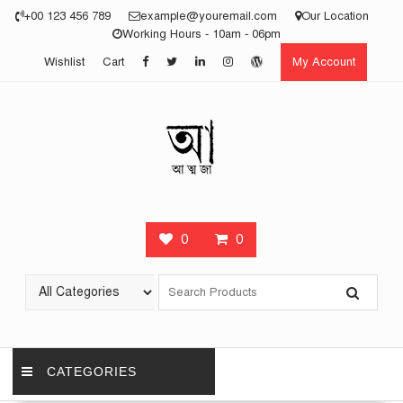
Skip
+00 123 456 789
example@youremail.com
Our Location
to
Working Hours - 10am - 06pm
content
Wishlist
Cart
My Account
0
0
CATEGORIES