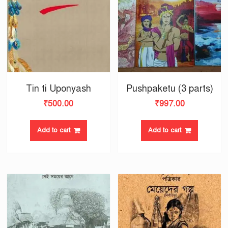
Tin ti Uponyash
Pushpaketu (3 parts)
₹
500.00
₹
997.00
Add to cart
Add to cart